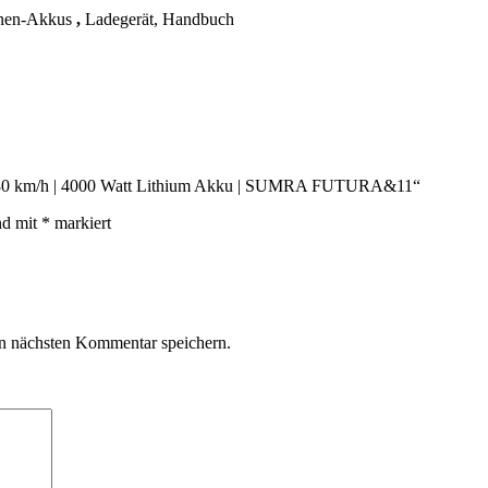
Ionen-Akkus
,
Ladegerät, Handbuch
 | 80 km/h | 4000 Watt Lithium Akku | SUMRA FUTURA&11“
nd mit
*
markiert
n nächsten Kommentar speichern.