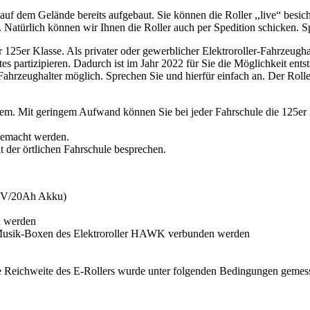
 auf dem Gelände bereits aufgebaut. Sie können die Roller ,,live“ besic
atürlich können wir Ihnen die Roller auch per Spedition schicken. Spr
er 125er Klasse. Als privater oder gewerblicher Elektroroller-Fahrzeugh
artizipieren. Dadurch ist im Jahr 2022 für Sie die Möglichkeit ents
Fahrzeughalter möglich. Sprechen Sie und hierfür einfach an. Der Roller
oblem. Mit geringem Aufwand können Sie bei jeder Fahrschule die 125er
gemacht werden.
 der örtlichen Fahrschule besprechen.
72V/20Ah Akku)
n werden
n Musik-Boxen des Elektroroller HAWK verbunden werden
e Reichweite des E-Rollers wurde unter folgenden Bedingungen gemess