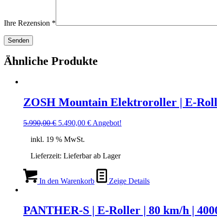
Ihre Rezension
*
Ähnliche Produkte
ZOSH Mountain Elektroroller | E-Roll
Ursprünglicher
Aktueller
5.990,00
€
5.490,00
€
Angebot!
Preis
Preis
inkl. 19 % MwSt.
war:
ist:
5.990,00 €
5.490,00 €.
Lieferzeit:
Lieferbar ab Lager
In den Warenkorb
Zeige Details
PANTHER-S | E-Roller | 80 km/h | 4