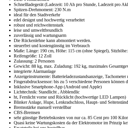
Schnellladegerät (Ladezeit: 10 Ah pro Stunde, Ladezeit pro Ak
Spitzen-Drehmoment: 230 N.m
ideal für den Stadtverkehr
edel designt und hochwertig verarbeitet
robust und reichweitenstark
leise und umweltfreundlich
zuverlässig und wartungsarm
Die Rückenlehne kann abmontiert werden.
steuerfrei und kostengünstig im Verbrauch
Maße: Länge: 190 cm, Höhe: 115 cm (ohne Spiegel), Sitzhöhe:
Reifengröße: 12 Zoll
Zulassung: 2 Personen
Gewicht: 88 kg, max. Zuladung: 192 kg, maximales Gesamtge
integrierte Alarmanlage
Anzeigeinstrumente: Batterieladezustandsanzeige, Tachometer
Fingerabdrucksensor: bis zu 5 verschiedene Personen können d
Inklusive Smartphone-App (Android und Apple)
Lichttechnik: Standlicht , Abblendlic
ht, Fernlicht vorne und Rücklicht (hochwertige LED Lampen)
Blinker Anlage, Hupe, Lenkradschloss, Haupt- und Seitenständ
Bremsstärke manuell verstellbar
CBS-Bremsen
sehr günstige Betriebskosten von nur ca. 85 Cent pro 100 Kilo
Quasi keine Wartungskosten da der Elektromotor im Prinzip kei
Ersatzteile bei uns bestellbar