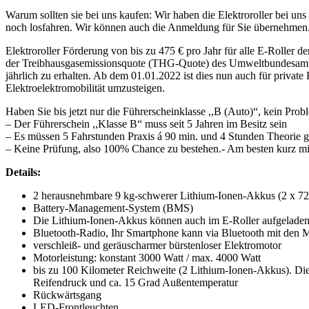
Warum sollten sie bei uns kaufen: Wir haben die Elektroroller bei uns
noch losfahren. Wir können auch die Anmeldung für Sie übernehmen. N
Elektroroller Förderung von bis zu 475 € pro Jahr für alle E-Roller d
der Treibhausgasemissionsquote (THG-Quote) des Umweltbundesamtes p
jährlich zu erhalten. Ab dem 01.01.2022 ist dies nun auch für private 
Elektroelektromobilität umzusteigen.
Haben Sie bis jetzt nur die Führerscheinklasse ,,B (Auto)“, kein Pr
– Der Führerschein ,,Klasse B“ muss seit 5 Jahren im Besitz sein
– Es müssen 5 Fahrstunden Praxis á 90 min. und 4 Stunden Theorie 
– Keine Prüfung, also 100% Chance zu bestehen.- Am besten kurz mit
Details:
2 herausnehmbare 9 kg-schwerer Lithium-Ionen-Akkus (2 x 
Battery-Management-System (BMS)
Die Lithium-Ionen-Akkus können auch im E-Roller aufgelade
Bluetooth-Radio, Ihr Smartphone kann via Bluetooth mit de
verschleiß- und geräuscharmer bürstenloser Elektromotor
Motorleistung: konstant 3000 Watt / max. 4000 Watt
bis zu 100 Kilometer Reichweite (2 Lithium-Ionen-Akkus). Di
Reifendruck und ca. 15 Grad Außentemperatur
Rückwärtsgang
LED-Frontleuchten