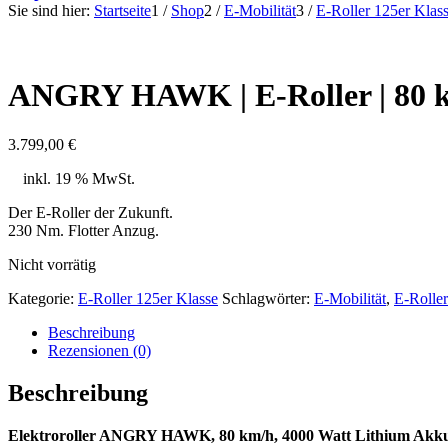
Sie sind hier:
Startseite
1
/
Shop
2
/
E-Mobilität
3
/
E-Roller 125er Klas
ANGRY HAWK | E-Roller | 80 
3.799,00
€
inkl. 19 % MwSt.
Der E-Roller der Zukunft.
230 Nm. Flotter Anzug.
Nicht vorrätig
Kategorie:
E-Roller 125er Klasse
Schlagwörter:
E-Mobilität
,
E-Roller
Beschreibung
Rezensionen (0)
Beschreibung
Elektroroller ANGRY HAWK, 80 km/h, 4000 Watt Lithium Akku, 