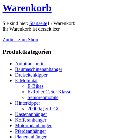
Warenkorb
Sie sind hier:
Startseite
1
/
Warenkorb
Ihr Warenkorb ist derzeit leer.
Zurück zum Shop
Produktkategorien
Autotransporter
Baumaschinenanhänger
Dreiseitenkipper
E-Mobilität
E-Bikes
E-Roller 125er Klasse
Seniorenmobile
Hinterkipper
2000 kg zul. GG
Kastenanhänger
Kofferanhänger
Motorradanhänger
Pferdeanhänger
Planenanhänger