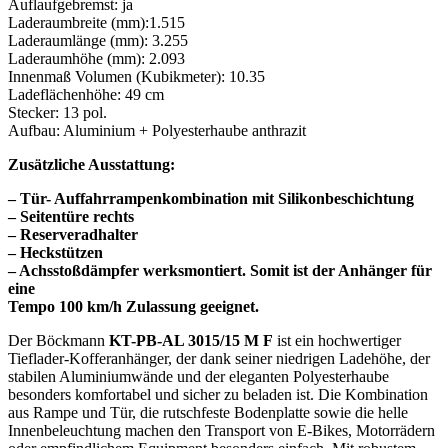
Auflaufgebremst: ja
Laderaumbreite (mm):1.515
Laderaumlänge (mm): 3.255
Laderaumhöhe (mm): 2.093
Innenmaß Volumen (Kubikmeter): 10.35
Ladeflächenhöhe: 49 cm
Stecker: 13 pol.
Aufbau: Aluminium + Polyesterhaube anthrazit
Zusätzliche Ausstattung:
– Tür- Auffahrrampenkombination mit Silikonbeschichtung
– Seitentüre rechts
– Reserveradhalter
– Heckstützen
– Achsstoßdämpfer werksmontiert. Somit ist der Anhänger für
eine
Tempo 100 km/h Zulassung geeignet.
ChatGPT:
Der Böckmann
KT-PB-AL 3015/15 M F
ist ein hochwertiger
Tieflader-Kofferanhänger, der dank seiner niedrigen Ladehöhe, der
stabilen Aluminiumwände und der eleganten Polyesterhaube
besonders komfortabel und sicher zu beladen ist. Die Kombination
aus Rampe und Tür, die rutschfeste Bodenplatte sowie die helle
Innenbeleuchtung machen den Transport von E-Bikes, Motorrädern