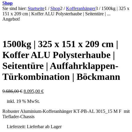
Shop
Sie sind hier:
Startseite
1
/
Shop
2
/
Kofferanhänger
3
/
1500kg | 325 x
151 x 209 cm | Koffer ALU Polysterhaube | Seitentüre | ...
Angebot!
1500kg | 325 x 151 x 209 cm |
Koffer ALU Polysterhaube |
Seitentüre | Auffahrklappen-
Türkombination | Böckmann
Ursprünglicher
Aktueller
9.686,00
€
8.095,00
€
Preis
Preis
inkl. 19 % MwSt.
war:
ist:
9.686,00 €
8.095,00 €.
Robuster Aluminium‑Kofferanhänger KT-PB-AL 3015_15 M F mit
Tieflader‑Chassis
Lieferzeit:
Lieferbar ab Lager