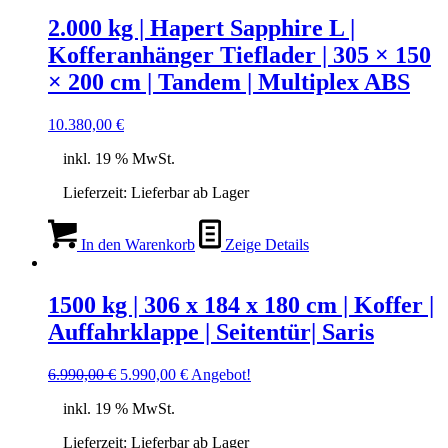
2.000 kg | Hapert Sapphire L |
Kofferanhänger Tieflader | 305 × 150
× 200 cm | Tandem | Multiplex ABS
10.380,00
€
inkl. 19 % MwSt.
Lieferzeit:
Lieferbar ab Lager
In den Warenkorb
Zeige Details
1500 kg | 306 x 184 x 180 cm | Koffer |
Auffahrklappe | Seitentür| Saris
Ursprünglicher
Aktueller
6.990,00
€
5.990,00
€
Angebot!
Preis
Preis
inkl. 19 % MwSt.
war:
ist:
6.990,00 €
5.990,00 €.
Lieferzeit:
Lieferbar ab Lager