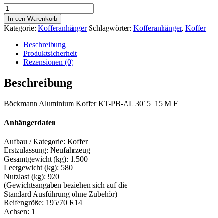
1500kg
|
In den Warenkorb
325
Kategorie:
Kofferanhänger
Schlagwörter:
Kofferanhänger
,
Koffer
x
151
Beschreibung
x
Produktsicherheit
209
Rezensionen (0)
cm
|
Beschreibung
Koffer
ALU
Böckmann Aluminium Koffer KT-PB-AL 3015_15 M F
Polysterhaube
|
Seitentüre
Anhängerdaten
|
Auffahrklappen-
Aufbau / Kategorie: Koffer
Türkombination
Erstzulassung: Neufahrzeug
|
Gesamtgewicht (kg): 1.500
Böckmann
Leergewicht (kg): 580
Menge
Nutzlast (kg): 920
(Gewichtsangaben beziehen sich auf die
Standard Ausführung ohne Zubehör)
Reifengröße: 195/70 R14
Achsen: 1