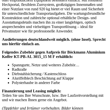
oder empfindlichem Equipment besonders einfach. Mit robustem
Heckportal, flexiblem Zurrsystem, großzügigen Innenmaßen und
einer Nutzlast von rund 920 kg bietet er viel Raum und Sicherheit
für unterschiedlichste Transportaufgaben. Die wartungsfreundliche
Konstruktion und zahlreiche optional erhältliche Design- und
Ausstattungsdetails machen ihn zu einer langlebigen, optisch
ansprechenden und vielseitigen Transportlösung – ideal für
Privatnutzer wie für professionelle Anwender.
Auslieferungen deutschlandweit möglich. (ohne Insel). Sprecht
uns hierfür einfach an.
Folgendes Zubehör gegen Aufpreis für Böckmann Aluminium
Koffer KT-PB-AL 3015_15 M F erhältlich:
Spanngurte, Netze und weiteres Zubehör…
Radkralle
Diebstahlsicherung / Kastenschloss
Aluriffelblech Beschichtung auf Klappe
Polysterhaube in anderer Farbe
Finanzierung und Leasing möglich:
Teilen Sie uns Ihre Wunschrate, bzw. Ihre Laufzeitvorstellung mit
und wir machen Ihnen gerne ein Angebot.
(Tippfehler und Irrtümer vorbehalten. Bilder können