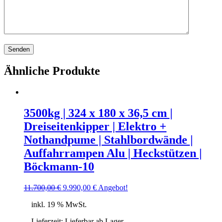
Ähnliche Produkte
3500kg | 324 x 180 x 36,5 cm |
Dreiseitenkipper | Elektro +
Nothandpume | Stahlbordwände |
Auffahrrampen Alu | Heckstützen |
Böckmann-10
Ursprünglicher
Aktueller
11.700,00
€
9.990,00
€
Angebot!
Preis
Preis
inkl. 19 % MwSt.
war:
ist:
11.700,00 €
9.990,00 €.
Lieferzeit:
Lieferbar ab Lager