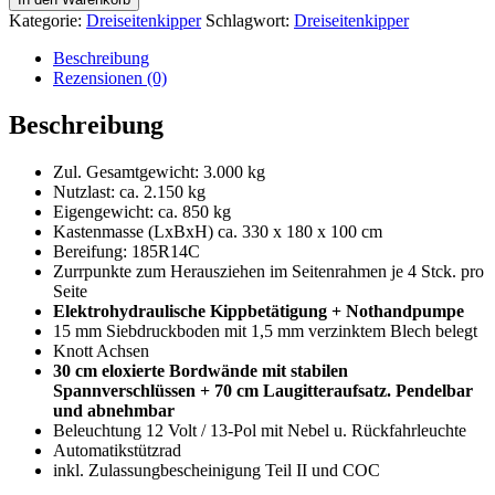
Elektro
Kategorie:
Dreiseitenkipper
Schlagwort:
Dreiseitenkipper
mit
Laubgitteraufsatz&6
Beschreibung
Menge
Rezensionen (0)
Beschreibung
Zul. Gesamtgewicht: 3.000 kg
Nutzlast: ca. 2.150 kg
Eigengewicht: ca. 850 kg
Kastenmasse (LxBxH) ca. 330 x 180 x 100 cm
Bereifung: 185R14C
Zurrpunkte zum Herausziehen im Seitenrahmen je 4 Stck. pro
Seite
Elektrohydraulische Kippbetätigung + Nothandpumpe
15 mm Siebdruckboden mit 1,5 mm verzinktem Blech belegt
Knott Achsen
30 cm eloxierte Bordwände mit stabilen
Spannverschlüssen + 70 cm Laugitteraufsatz. Pendelbar
und abnehmbar
Beleuchtung 12 Volt / 13-Pol mit Nebel u. Rückfahrleuchte
Automatikstützrad
inkl. Zulassungbescheinigung Teil II und COC