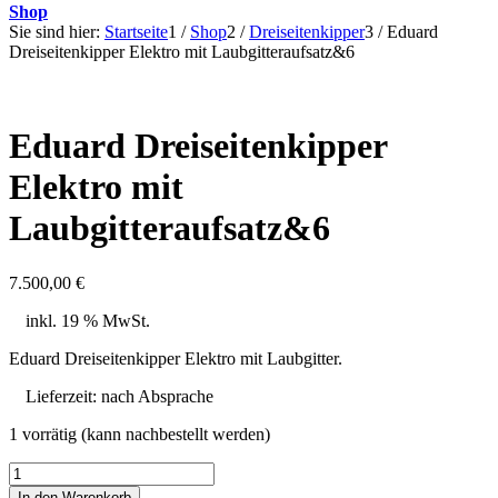
Shop
Sie sind hier:
Startseite
1
/
Shop
2
/
Dreiseitenkipper
3
/
Eduard
Dreiseitenkipper Elektro mit Laubgitteraufsatz&6
Eduard Dreiseitenkipper
Elektro mit
Laubgitteraufsatz&6
7.500,00
€
inkl. 19 % MwSt.
Eduard Dreiseitenkipper Elektro mit Laubgitter.
Lieferzeit:
nach Absprache
1 vorrätig (kann nachbestellt werden)
Eduard
Dreiseitenkipper
In den Warenkorb