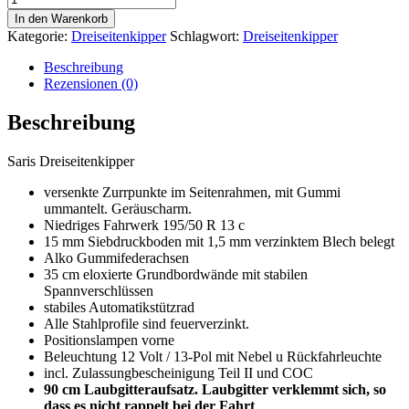
kg
In den Warenkorb
|
Kategorie:
Dreiseitenkipper
Schlagwort:
Dreiseitenkipper
356
x
Beschreibung
184
Rezensionen (0)
x
35
Beschreibung
cm
|
Saris Dreiseitenkipper
Dreiseitenkipper
|
versenkte Zurrpunkte im Seitenrahmen, mit Gummi
Elektro
ummantelt. Geräuscharm.
und
Niedriges Fahrwerk 195/50 R 13 c
Nothandpumpe
15 mm Siebdruckboden mit 1,5 mm verzinktem Blech belegt
|
Alko Gummifederachsen
90
35 cm eloxierte Grundbordwände mit stabilen
cm
Spannverschlüssen
Laubgitter
stabiles Automatikstützrad
|
Alle Stahlprofile sind feuerverzinkt.
Saris+3
Positionslampen vorne
Menge
Beleuchtung 12 Volt / 13-Pol mit Nebel u Rückfahrleuchte
incl. Zulassungbescheinigung Teil II und COC
90 cm Laubgitteraufsatz. Laubgitter verklemmt sich, so
dass es nicht rappelt bei der Fahrt