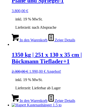
Plane und Spriegel-1
3.800,00
€
inkl. 19 % MwSt.
Lieferzeit:
nach Absprache
In den Warenkorb
Zeige Details
1350 kg | 251 x 130 x 35 cm |
Böckmann Tieflader+1
Ursprünglicher
Aktueller
2.300,00
€
1.990,00
€
Angebot!
Preis
Preis
inkl. 19 % MwSt.
war:
ist:
2.300,00 €
1.990,00 €.
Lieferzeit:
Lieferbar ab Lager
In den Warenkorb
Zeige Details