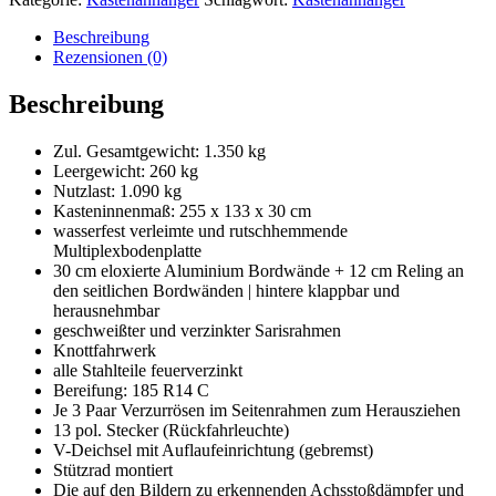
PRO
Kastenanhänger&9
Beschreibung
Menge
Rezensionen (0)
Beschreibung
Zul. Gesamtgewicht: 1.350 kg
Leergewicht: 260 kg
Nutzlast: 1.090 kg
Kasteninnenmaß: 255 x 133 x 30 cm
wasserfest verleimte und rutschhemmende
Multiplexbodenplatte
30 cm eloxierte Aluminium Bordwände + 12 cm Reling an
den seitlichen Bordwänden | hintere klappbar und
herausnehmbar
geschweißter und verzinkter Sarisrahmen
Knottfahrwerk
alle Stahlteile feuerverzinkt
Bereifung: 185 R14 C
Je 3 Paar Verzurrösen im Seitenrahmen zum Herausziehen
13 pol. Stecker (Rückfahrleuchte)
V-Deichsel mit Auflaufeinrichtung (gebremst)
Stützrad montiert
Die auf den Bildern zu erkennenden Achsstoßdämpfer und