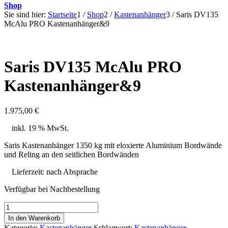
Shop
Sie sind hier:
Startseite
1
/
Shop
2
/
Kastenanhänger
3
/
Saris DV135
McAlu PRO Kastenanhänger&9
Saris DV135 McAlu PRO
Kastenanhänger&9
1.975,00
€
inkl. 19 % MwSt.
Saris Kastenanhänger 1350 kg mit eloxierte Aluminium Bordwände
und Reling an den seitlichen Bordwänden
Lieferzeit:
nach Absprache
Verfügbar bei Nachbestellung
Saris
DV135
In den Warenkorb
McAlu
Kategorie:
Kastenanhänger
Schlagwort:
Kastenanhänger