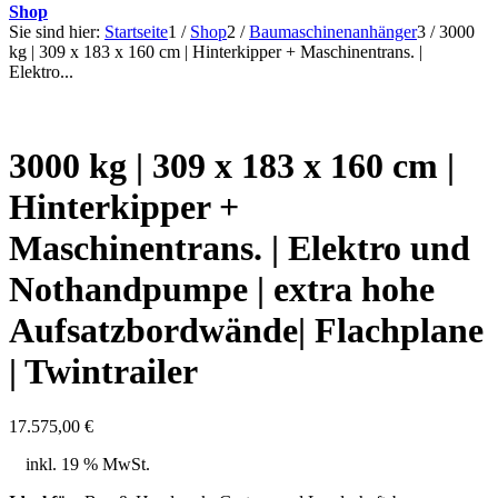
Shop
Sie sind hier:
Startseite
1
/
Shop
2
/
Baumaschinenanhänger
3
/
3000
kg | 309 x 183 x 160 cm | Hinterkipper + Maschinentrans. |
Elektro...
3000 kg | 309 x 183 x 160 cm |
Hinterkipper +
Maschinentrans. | Elektro und
Nothandpumpe | extra hohe
Aufsatzbordwände| Flachplane
| Twintrailer
17.575,00
€
inkl. 19 % MwSt.