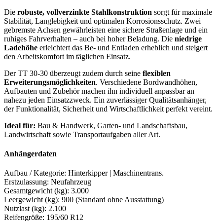
Die
robuste, vollverzinkte Stahlkonstruktion
sorgt für maximale
Stabilität, Langlebigkeit und optimalen Korrosionsschutz. Zwei
gebremste Achsen gewährleisten eine sichere Straßenlage und ein
ruhiges Fahrverhalten – auch bei hoher Beladung. Die
niedrige
Ladehöhe
erleichtert das Be- und Entladen erheblich und steigert
den Arbeitskomfort im täglichen Einsatz.
Der TT 30-30 überzeugt zudem durch seine
flexiblen
Erweiterungsmöglichkeiten
. Verschiedene Bordwandhöhen,
Aufbauten und Zubehör machen ihn individuell anpassbar an
nahezu jeden Einsatzzweck. Ein zuverlässiger Qualitätsanhänger,
der Funktionalität, Sicherheit und Wirtschaftlichkeit perfekt vereint.
Ideal für:
Bau & Handwerk, Garten- und Landschaftsbau,
Landwirtschaft sowie Transportaufgaben aller Art.
Anhängerdaten
Aufbau / Kategorie: Hinterkipper | Maschinentrans.
Erstzulassung: Neufahrzeug
Gesamtgewicht (kg): 3.000
Leergewicht (kg): 900 (Standard ohne Ausstattung)
Nutzlast (kg): 2.100
Reifengröße: 195/60 R12