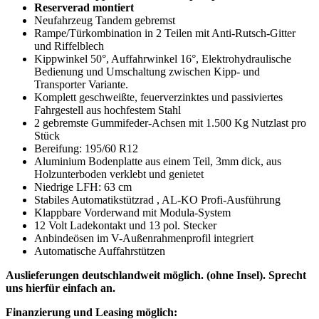
Reserverad montiert
Neufahrzeug Tandem gebremst
Rampe/Türkombination in 2 Teilen mit Anti-Rutsch-Gitter
und Riffelblech
Kippwinkel 50°, Auffahrwinkel 16°, Elektrohydraulische
Bedienung und Umschaltung zwischen Kipp- und
Transporter Variante.
Komplett geschweißte, feuerverzinktes und passiviertes
Fahrgestell aus hochfestem Stahl
2 gebremste Gummifeder-Achsen mit 1.500 Kg Nutzlast pro
Stück
Bereifung: 195/60 R12
Aluminium Bodenplatte aus einem Teil, 3mm dick, aus
Holzunterboden verklebt und genietet
Niedrige LFH: 63 cm
Stabiles Automatikstützrad , AL-KO Profi-Ausführung
Klappbare Vorderwand mit Modula-System
12 Volt Ladekontakt und 13 pol. Stecker
Anbindeösen im V-Außenrahmenprofil integriert
Automatische Auffahrstützen
Auslieferungen deutschlandweit möglich. (ohne Insel). Sprecht
uns hierfür einfach an.
Finanzierung und Leasing möglich: