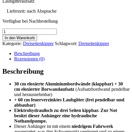
Laubgitteraufsatz
Lieferzeit:
nach Absprache
Verfügbar bei Nachbestellung
2700
kg
In den Warenkorb
|
Kategorie:
Dreiseitenkipper
Schlagwort:
Dreiseitenkipper
306
x
Beschreibung
184
Rezensionen (0)
x
30
Beschreibung
cm
|
30 cm eloxierte Aluminiumbordwände (klappbar) + 30
Dreiseitenkipper
cm eloxierter Borwandaufsatz
(Aufsatzbordwand pendelbar
|
und herausnehmbar)
Elektro
+ 60 cm feuerverzinktes Laubgitter (frei pendelbar und
und
abbaubar)
Nothandpumpe
Elektrohydraulisch zu drei Seiten kippbar. Zur Not
|
besitzt dieser Anhänger eine hydraulische
Auffahrschienen
Nothandpumpe.
u.
Dieser Anhänger ist mit einem
niedrigem Fahrwerk
Stützen
ausgestattet, was den Schwerpunkt verringert und zu einem
|