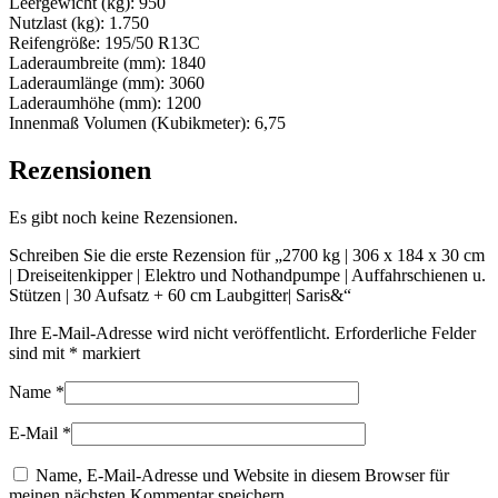
Leergewicht (kg): 950
Nutzlast (kg): 1.750
Reifengröße: 195/50 R13C
Laderaumbreite (mm): 1840
Laderaumlänge (mm): 3060
Laderaumhöhe (mm): 1200
Innenmaß Volumen (Kubikmeter): 6,75
Rezensionen
Es gibt noch keine Rezensionen.
Schreiben Sie die erste Rezension für „2700 kg | 306 x 184 x 30 cm
| Dreiseitenkipper | Elektro und Nothandpumpe | Auffahrschienen u.
Stützen | 30 Aufsatz + 60 cm Laubgitter| Saris&“
Ihre E-Mail-Adresse wird nicht veröffentlicht.
Erforderliche Felder
sind mit
*
markiert
Name
*
E-Mail
*
Name, E-Mail-Adresse und Website in diesem Browser für
meinen nächsten Kommentar speichern.