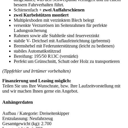
bessern Fahrverhalten führt.
30
Schienenfach +
zwei Auffahrschienen
Aufsatz
zwei Kurbelstützen montiert
+
Multiplexboden mit verzinktem Blech belegt
60
versenkte Verzurrösen im Seitenrahmen für perfekte
cm
Ladungssicherung
Laubgitter|
Rahmen sowie alle Stahlteile sind feuerverzinkt
Saris&
stabile V- Deichsel mit Auflaufeinrichtung (gebremst)
Menge
Bremshebel mit Federunterstützung (leicht zu bedienen)
stabiles Automatikstützrad
Bereifung: 195/50 R13C (verstärkt)
Perfekt um Grünschnitt, Schutt oder Holz zu transportieren
(Tippfehler und Irrtümer vorbehalten)
Finanzierung und Leasing möglich:
Teilen Sie uns Ihre Wunschrate, bzw. Ihre Laufzeitvorstellung mit
und wir machen Ihnen gerne ein Angebot.
Anhängerdaten
Aufbau / Kategorie: Dreiseitenkipper
Erstzulassung: Neufahrzeug
Gesamtgewicht (kg): 2.700