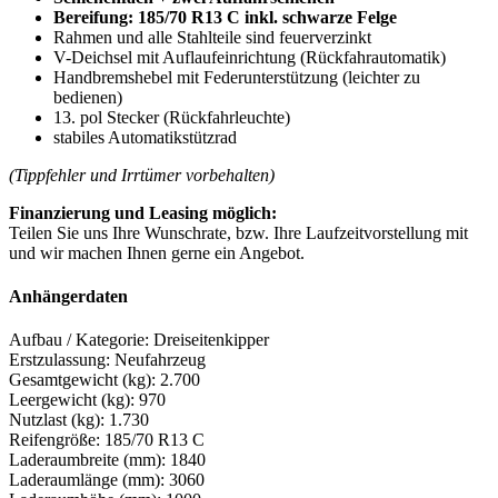
Bereifung: 185/70 R13 C inkl. schwarze Felge
Aufbau|
Rahmen und alle Stahlteile sind feuerverzinkt
Saris&
V-Deichsel mit Auflaufeinrichtung (Rückfahrautomatik)
Menge
Handbremshebel mit Federunterstützung (leichter zu
bedienen)
13. pol Stecker (Rückfahrleuchte)
stabiles Automatikstützrad
(Tippfehler und Irrtümer vorbehalten)
Finanzierung und Leasing möglich:
Teilen Sie uns Ihre Wunschrate, bzw. Ihre Laufzeitvorstellung mit
und wir machen Ihnen gerne ein Angebot.
Anhängerdaten
Aufbau / Kategorie: Dreiseitenkipper
Erstzulassung: Neufahrzeug
Gesamtgewicht (kg): 2.700
Leergewicht (kg): 970
Nutzlast (kg): 1.730
Reifengröße: 185/70 R13 C
Laderaumbreite (mm): 1840
Laderaumlänge (mm): 3060