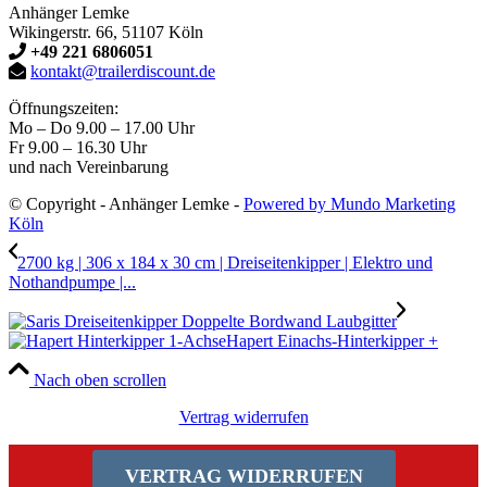
Anhänger Lemke
Wikingerstr. 66, 51107 Köln
+49 221 6806051
kontakt@trailerdiscount.de
Öffnungszeiten:
Mo – Do 9.00 – 17.00 Uhr
Fr 9.00 – 16.30 Uhr
und nach Vereinbarung
© Copyright - Anhänger Lemke -
Powered by Mundo Marketing
Köln
2700 kg | 306 x 184 x 30 cm | Dreiseitenkipper | Elektro und
Nothandpumpe |...
Hapert Einachs-Hinterkipper +
Nach oben scrollen
Vertrag widerrufen
VERTRAG WIDERRUFEN