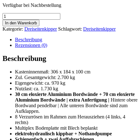
Verfügbar bei Nachbestellung
2700
kg
In den Warenkorb
|
Kategorie:
Dreiseitenkipper
Schlagwort:
Dreiseitenkipper
306
x
Beschreibung
184
Rezensionen (0)
x
30
Beschreibung
cm
|
Kasteninnenmaß: 306 x 184 x 100 cm
Dreiseitenkipper
Zul. Gesamtgewicht: 2.700 kg
|
Eigengewicht: ca. 970 kg
Elektro
Nutzlast: ca. 1.730 kg
und
30 cm eloxierte Aluminium Bordwände + 70 cm eloxierte
Nothandpumpe
Aluminium Bordwände | extra Anfertigung |
Hintere obere
|
Bordwand pendelbar | Alle unteren Bordwände sind zum
Auffahrschienen
Aufklappen.
u.
8 Verzurrösen im Rahmen zum Herausziehen (4 links, 4
Stützen
rechts)
|
Multiplex Bodenplatte mit Blech beplankt
70
elektrohydraulisch kippbar + Nothandpumpe
cm
Schienenfach + zwei Auffahrschienen
Alu-