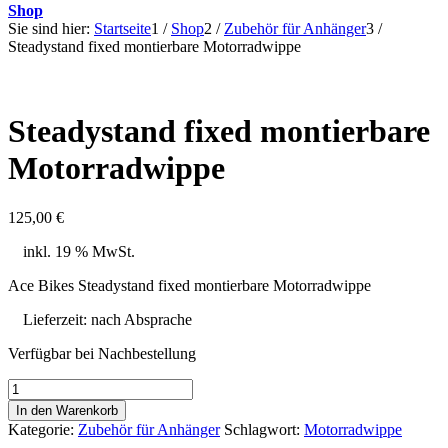
Shop
Sie sind hier:
Startseite
1
/
Shop
2
/
Zubehör für Anhänger
3
/
Steadystand fixed montierbare Motorradwippe
Steadystand fixed montierbare
Motorradwippe
125,00
€
inkl. 19 % MwSt.
Ace Bikes Steadystand fixed montierbare Motorradwippe
Lieferzeit:
nach Absprache
Verfügbar bei Nachbestellung
Steadystand
fixed
In den Warenkorb
montierbare
Kategorie:
Zubehör für Anhänger
Schlagwort:
Motorradwippe
Motorradwippe