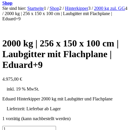
Shop
Sie sind hier:
Startseite
1
/
Shop
2
/
Hinterkipper
3
/
2000 kg zul. GG
4
/
2000 kg | 256 x 150 x 100 cm | Laubgitter mit Flachplane |
Eduard+9
2000 kg | 256 x 150 x 100 cm |
Laubgitter mit Flachplane |
Eduard+9
4.975,00
€
inkl. 19 % MwSt.
Eduard Hinterkipper 2000 kg mit Laubgitter und Flachplane
Lieferzeit:
Lieferbar ab Lager
1 vorrätig (kann nachbestellt werden)
2000