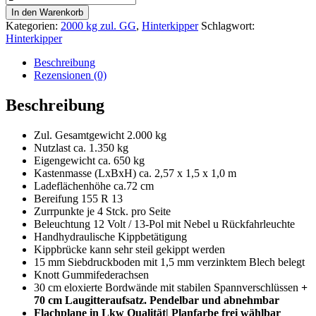
kg
In den Warenkorb
|
Kategorien:
2000 kg zul. GG
,
Hinterkipper
Schlagwort:
256
Hinterkipper
x
150
Beschreibung
x
Rezensionen (0)
100
cm
Beschreibung
|
Laubgitter
Zul. Gesamtgewicht 2.000 kg
mit
Nutzlast ca. 1.350 kg
Flachplane
Eigengewicht ca. 650 kg
|
Kastenmasse (LxBxH) ca. 2,57 x 1,5 x 1,0 m
Eduard+9
Ladeflächenhöhe ca.72 cm
Menge
Bereifung 155 R 13
Zurrpunkte je 4 Stck. pro Seite
Beleuchtung 12 Volt / 13-Pol mit Nebel u Rückfahrleuchte
Handhydraulische Kippbetätigung
Kippbrücke kann sehr steil gekippt werden
15 mm Siebdruckboden mit 1,5 mm verzinktem Blech belegt
Knott Gummifederachsen
30 cm eloxierte Bordwände mit stabilen Spannverschlüssen
+
70 cm Laugitteraufsatz. Pendelbar und abnehmbar
Flachplane in Lkw Qualität| Planfarbe frei wählbar