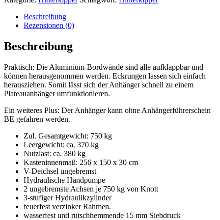
kg
|
Beschreibung
256
Rezensionen (0)
x
150
Beschreibung
x
30
Praktisch: Die Aluminium-Bordwände sind alle aufklappbar und
cm&6
können herausgenommen werden. Eckrungen lassen sich einfach
Menge
herausziehen. Somit lässt sich der Anhänger schnell zu einem
Plateauanhänger umfunktionieren.
Ein weiteres Plus: Der Anhänger kann ohne Anhängerführerschein
BE gefahren werden.
Zul. Gesamtgewicht: 750 kg
Leergewicht: ca. 370 kg
Nutzlast: ca. 380 kg
Kasteninnenmaß: 256 x 150 x 30 cm
V-Deichsel ungebremst
Hydraulische Handpumpe
2 ungebremste Achsen je 750 kg von Knott
3-stufiger Hydraulikzylinder
feuerfest verzinker Rahmen.
wasserfest und rutschhemmende 15 mm Siebdruck