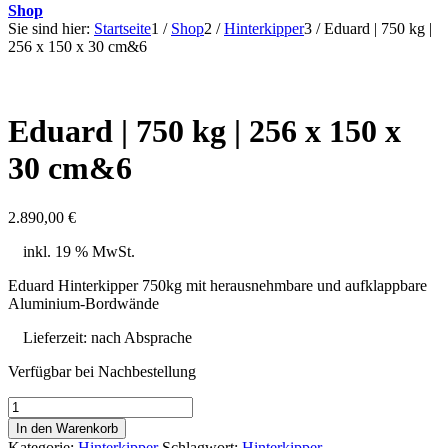
Shop
Sie sind hier:
Startseite
1
/
Shop
2
/
Hinterkipper
3
/
Eduard | 750 kg |
256 x 150 x 30 cm&6
Eduard | 750 kg | 256 x 150 x
30 cm&6
2.890,00
€
inkl. 19 % MwSt.
Eduard Hinterkipper 750kg mit herausnehmbare und aufklappbare
Aluminium-Bordwände
Lieferzeit:
nach Absprache
Verfügbar bei Nachbestellung
Eduard
|
In den Warenkorb
750
Kategorie:
Hinterkipper
Schlagwort:
Hinterkipper