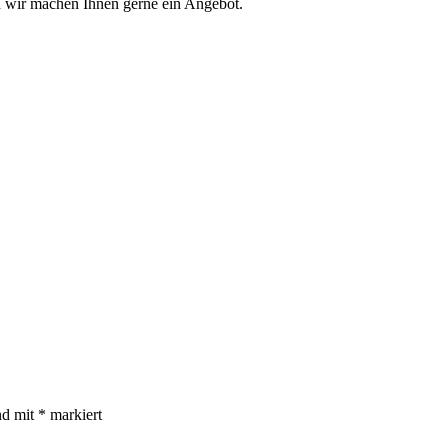
nd wir machen Ihnen gerne ein Angebot.
nd mit
*
markiert