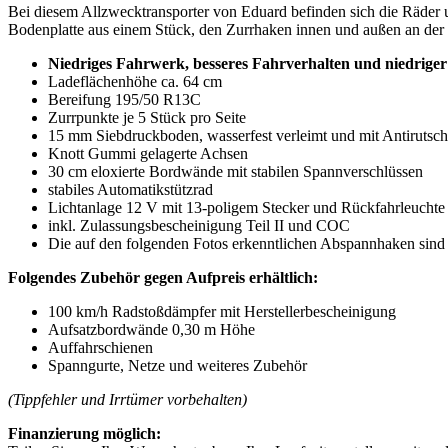
Bei diesem Allzwecktransporter von Eduard befinden sich die Räder u
Bodenplatte aus einem Stück, den Zurrhaken innen und außen an der Pr
Niedriges Fahrwerk, besseres Fahrverhalten und niedrig
Ladeflächenhöhe ca. 64 cm
Bereifung 195/50 R13C
Zurrpunkte je 5 Stück pro Seite
15 mm Siebdruckboden, wasserfest verleimt und mit Antirutsch
Knott Gummi gelagerte Achsen
30 cm eloxierte Bordwände mit stabilen Spannverschlüssen
stabiles Automatikstützrad
Lichtanlage 12 V mit 13-poligem Stecker und Rückfahrleuchte
inkl. Zulassungsbescheinigung Teil II und COC
Die auf den folgenden Fotos erkenntlichen Abspannhaken sind g
Folgendes Zubehör gegen Aufpreis erhältlich:
100 km/h Radstoßdämpfer mit Herstellerbescheinigung
Aufsatzbordwände 0,30 m Höhe
Auffahrschienen
Spanngurte, Netze und weiteres Zubehör
(Tippfehler und Irrtümer vorbehalten)
Finanzierung möglich: