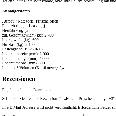
Teilen Sie uns Ihre Wunschrate, bzw. Ihre Laufzeitvorstellung mit u
Anhängerdaten
Aufbau / Kategorie: Pritsche offen
Finanzierung u. Leasing: ja
Neufahrzeug: ja
zul. Gesamtgewicht (kg): 2.700
Leergewicht (kg): 600
Nutzlast (kg): 2.100
Reifengröße: 195/50R13C
Laderaumbreite (mm): 2.000
Laderaumlänge (mm): 4.000
Laderaumhöhe (mm): 300
Innenmaß Volumen (Kubikmeter): 2,4
Rezensionen
Es gibt noch keine Rezensionen.
Schreiben Sie die erste Rezension für „Eduard Pritschenanhänger+3“
Ihre E-Mail-Adresse wird nicht veröffentlicht.
Erforderliche Felder si