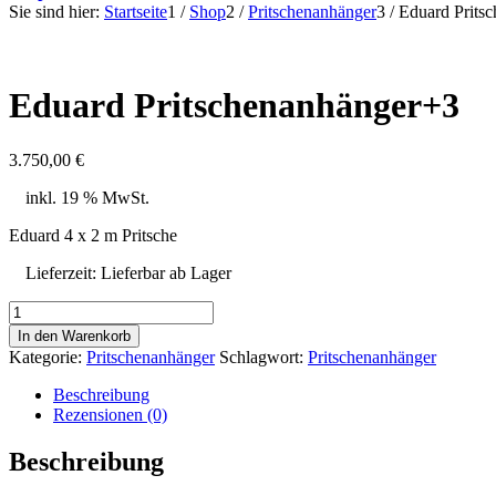
Sie sind hier:
Startseite
1
/
Shop
2
/
Pritschenanhänger
3
/
Eduard Prits
Eduard Pritschenanhänger+3
3.750,00
€
inkl. 19 % MwSt.
Eduard 4 x 2 m Pritsche
Lieferzeit:
Lieferbar ab Lager
Eduard
Pritschenanhänger+3
In den Warenkorb
Menge
Kategorie:
Pritschenanhänger
Schlagwort:
Pritschenanhänger
Beschreibung
Rezensionen (0)
Beschreibung