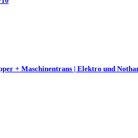
+10
rkipper + Maschinentrans | Elektro und Not