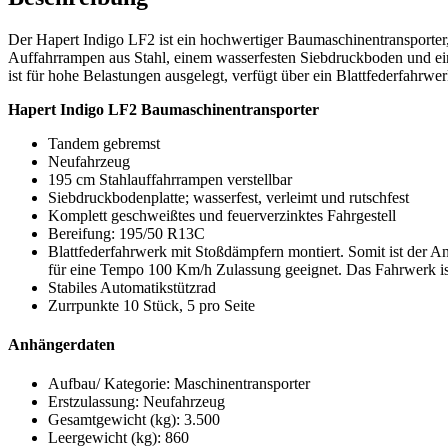
Der Hapert Indigo LF2 ist ein hochwertiger Baumaschinentransporter,
Auffahrrampen aus Stahl, einem wasserfesten Siebdruckboden und eine
ist für hohe Belastungen ausgelegt, verfügt über ein Blattfederfahrw
Hapert Indigo LF2 Baumaschinentransporter
Tandem gebremst
Neufahrzeug
195 cm Stahlauffahrrampen verstellbar
Siebdruckbodenplatte; wasserfest, verleimt und rutschfest
Komplett geschweißtes und feuerverzinktes Fahrgestell
Bereifung: 195/50 R13C
Blattfederfahrwerk mit Stoßdämpfern montiert. Somit ist der A
für eine Tempo 100 Km/h Zulassung geeignet. Das Fahrwerk ist
Stabiles Automatikstützrad
Zurrpunkte 10 Stück, 5 pro Seite
Anhängerdaten
Aufbau/ Kategorie: Maschinentransporter
Erstzulassung: Neufahrzeug
Gesamtgewicht (kg): 3.500
Leergewicht (kg): 860