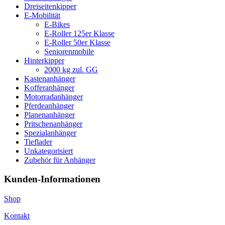
Dreiseitenkipper
E-Mobilität
E-Bikes
E-Roller 125er Klasse
E-Roller 50er Klasse
Seniorenmobile
Hinterkipper
2000 kg zul. GG
Kastenanhänger
Kofferanhänger
Motorradanhänger
Pferdeanhänger
Planenanhänger
Pritschenanhänger
Spezialanhänger
Tieflader
Unkategorisiert
Zubehör für Anhänger
Kunden-Informationen
Shop
Kontakt