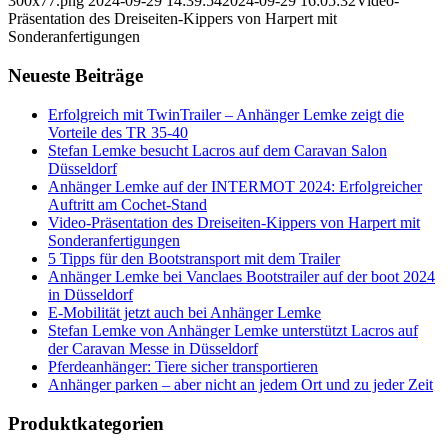
300x77.png
2024-09-29 14:39:54
2024-09-29 16:05:32
Video-
Präsentation des Dreiseiten-Kippers von Harpert mit
Sonderanfertigungen
Neueste Beiträge
Erfolgreich mit TwinTrailer – Anhänger Lemke zeigt die
Vorteile des TR 35-40
Stefan Lemke besucht Lacros auf dem Caravan Salon
Düsseldorf
Anhänger Lemke auf der INTERMOT 2024: Erfolgreicher
Auftritt am Cochet-Stand
Video-Präsentation des Dreiseiten-Kippers von Harpert mit
Sonderanfertigungen
5 Tipps für den Bootstransport mit dem Trailer
Anhänger Lemke bei Vanclaes Bootstrailer auf der boot 2024
in Düsseldorf
E-Mobilität jetzt auch bei Anhänger Lemke
Stefan Lemke von Anhänger Lemke unterstützt Lacros auf
der Caravan Messe in Düsseldorf
Pferdeanhänger: Tiere sicher transportieren
Anhänger parken – aber nicht an jedem Ort und zu jeder Zeit
Produktkategorien