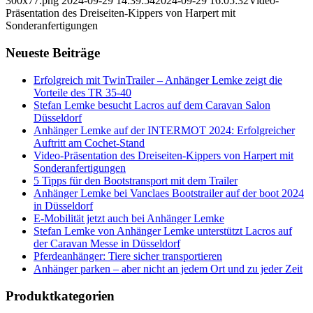
300x77.png
2024-09-29 14:39:54
2024-09-29 16:05:32
Video-
Präsentation des Dreiseiten-Kippers von Harpert mit
Sonderanfertigungen
Neueste Beiträge
Erfolgreich mit TwinTrailer – Anhänger Lemke zeigt die
Vorteile des TR 35-40
Stefan Lemke besucht Lacros auf dem Caravan Salon
Düsseldorf
Anhänger Lemke auf der INTERMOT 2024: Erfolgreicher
Auftritt am Cochet-Stand
Video-Präsentation des Dreiseiten-Kippers von Harpert mit
Sonderanfertigungen
5 Tipps für den Bootstransport mit dem Trailer
Anhänger Lemke bei Vanclaes Bootstrailer auf der boot 2024
in Düsseldorf
E-Mobilität jetzt auch bei Anhänger Lemke
Stefan Lemke von Anhänger Lemke unterstützt Lacros auf
der Caravan Messe in Düsseldorf
Pferdeanhänger: Tiere sicher transportieren
Anhänger parken – aber nicht an jedem Ort und zu jeder Zeit
Produktkategorien