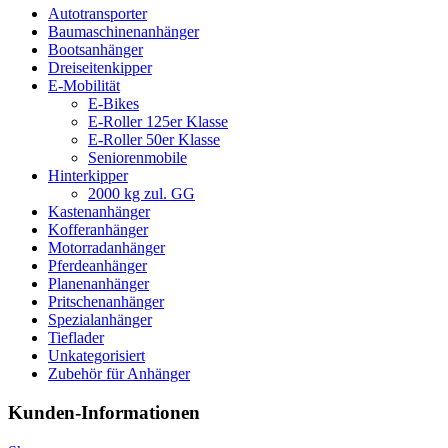
Autotransporter
Baumaschinenanhänger
Bootsanhänger
Dreiseitenkipper
E-Mobilität
E-Bikes
E-Roller 125er Klasse
E-Roller 50er Klasse
Seniorenmobile
Hinterkipper
2000 kg zul. GG
Kastenanhänger
Kofferanhänger
Motorradanhänger
Pferdeanhänger
Planenanhänger
Pritschenanhänger
Spezialanhänger
Tieflader
Unkategorisiert
Zubehör für Anhänger
Kunden-Informationen