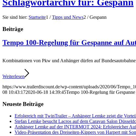
Schlagwortarchiv für: Gespann
Sie sind hier:
Startseite
1
/
Tipps und News
2
/
Gespann
Beiträge
Tempo 100-Regelung für Gespanne auf Au
Kombinationen von Pkw und Anhänger dürfen auf Bundesautobahnen un
Weiterlesen
https://www.trailerdiscount.de/wp-content/uploads/2020/06/Tempo_1
08 10:43:17
2020-06-18 14:39:45
Tempo 100-Regelung für Gespanne 
Neueste Beiträge
Erfolgreich mit TwinTrailer – Anhänger Lemke zeigt die Vorte
Stefan Lemke besucht Lacros auf dem Caravan Salon Düsseldo
Anhänger Lemke auf der INTERMOT 2024: Erfolgreicher Auft
Video-Präsentation des Dreiseiten-Kippers von Harpert mit So