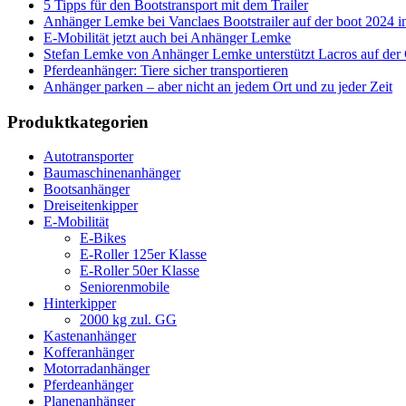
5 Tipps für den Bootstransport mit dem Trailer
Anhänger Lemke bei Vanclaes Bootstrailer auf der boot 2024 i
E-Mobilität jetzt auch bei Anhänger Lemke
Stefan Lemke von Anhänger Lemke unterstützt Lacros auf der
Pferdeanhänger: Tiere sicher transportieren
Anhänger parken – aber nicht an jedem Ort und zu jeder Zeit
Produktkategorien
Autotransporter
Baumaschinenanhänger
Bootsanhänger
Dreiseitenkipper
E-Mobilität
E-Bikes
E-Roller 125er Klasse
E-Roller 50er Klasse
Seniorenmobile
Hinterkipper
2000 kg zul. GG
Kastenanhänger
Kofferanhänger
Motorradanhänger
Pferdeanhänger
Planenanhänger