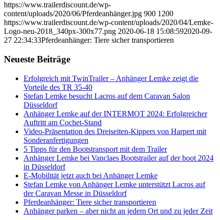
https://www.trailerdiscount.de/wp-
content/uploads/2020/06/Pferdeanhänger.jpg
900
1200
https://www.trailerdiscount.de/wp-content/uploads/2020/04/Lemke-
Logo-neu-2018_340px-300x77.png
2020-06-18 15:08:59
2020-09-
27 22:34:33
Pferdeanhänger: Tiere sicher transportieren
Neueste Beiträge
Erfolgreich mit TwinTrailer – Anhänger Lemke zeigt die
Vorteile des TR 35-40
Stefan Lemke besucht Lacros auf dem Caravan Salon
Düsseldorf
Anhänger Lemke auf der INTERMOT 2024: Erfolgreicher
Auftritt am Cochet-Stand
Video-Präsentation des Dreiseiten-Kippers von Harpert mit
Sonderanfertigungen
5 Tipps für den Bootstransport mit dem Trailer
Anhänger Lemke bei Vanclaes Bootstrailer auf der boot 2024
in Düsseldorf
E-Mobilität jetzt auch bei Anhänger Lemke
Stefan Lemke von Anhänger Lemke unterstützt Lacros auf
der Caravan Messe in Düsseldorf
Pferdeanhänger: Tiere sicher transportieren
Anhänger parken – aber nicht an jedem Ort und zu jeder Zeit