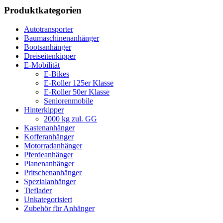
Produktkategorien
Autotransporter
Baumaschinenanhänger
Bootsanhänger
Dreiseitenkipper
E-Mobilität
E-Bikes
E-Roller 125er Klasse
E-Roller 50er Klasse
Seniorenmobile
Hinterkipper
2000 kg zul. GG
Kastenanhänger
Kofferanhänger
Motorradanhänger
Pferdeanhänger
Planenanhänger
Pritschenanhänger
Spezialanhänger
Tieflader
Unkategorisiert
Zubehör für Anhänger