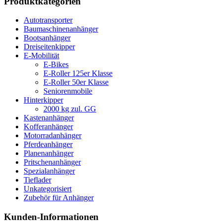
Produktkategorien
Autotransporter
Baumaschinenanhänger
Bootsanhänger
Dreiseitenkipper
E-Mobilität
E-Bikes
E-Roller 125er Klasse
E-Roller 50er Klasse
Seniorenmobile
Hinterkipper
2000 kg zul. GG
Kastenanhänger
Kofferanhänger
Motorradanhänger
Pferdeanhänger
Planenanhänger
Pritschenanhänger
Spezialanhänger
Tieflader
Unkategorisiert
Zubehör für Anhänger
Kunden-Informationen