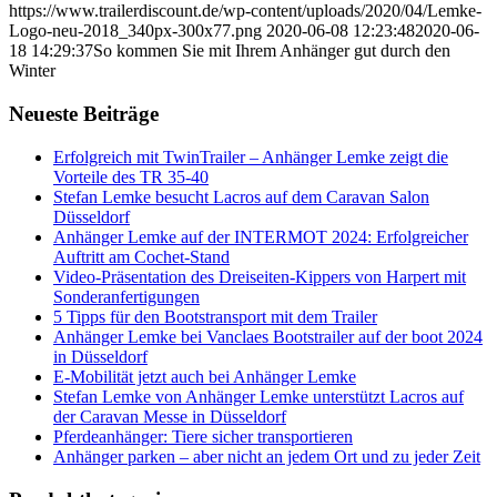
https://www.trailerdiscount.de/wp-content/uploads/2020/04/Lemke-
Logo-neu-2018_340px-300x77.png
2020-06-08 12:23:48
2020-06-
18 14:29:37
So kommen Sie mit Ihrem Anhänger gut durch den
Winter
Neueste Beiträge
Erfolgreich mit TwinTrailer – Anhänger Lemke zeigt die
Vorteile des TR 35-40
Stefan Lemke besucht Lacros auf dem Caravan Salon
Düsseldorf
Anhänger Lemke auf der INTERMOT 2024: Erfolgreicher
Auftritt am Cochet-Stand
Video-Präsentation des Dreiseiten-Kippers von Harpert mit
Sonderanfertigungen
5 Tipps für den Bootstransport mit dem Trailer
Anhänger Lemke bei Vanclaes Bootstrailer auf der boot 2024
in Düsseldorf
E-Mobilität jetzt auch bei Anhänger Lemke
Stefan Lemke von Anhänger Lemke unterstützt Lacros auf
der Caravan Messe in Düsseldorf
Pferdeanhänger: Tiere sicher transportieren
Anhänger parken – aber nicht an jedem Ort und zu jeder Zeit