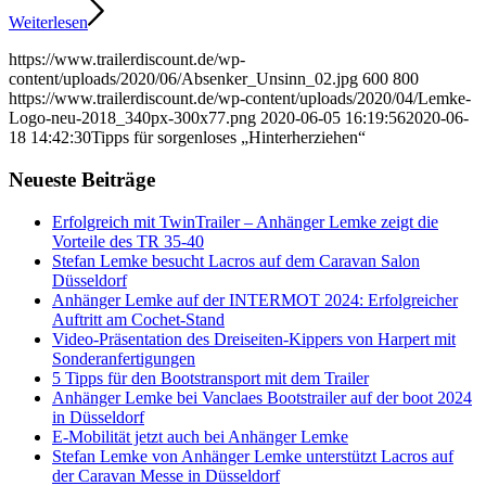
Weiterlesen
https://www.trailerdiscount.de/wp-
content/uploads/2020/06/Absenker_Unsinn_02.jpg
600
800
https://www.trailerdiscount.de/wp-content/uploads/2020/04/Lemke-
Logo-neu-2018_340px-300x77.png
2020-06-05 16:19:56
2020-06-
18 14:42:30
Tipps für sorgenloses „Hinterherziehen“
Neueste Beiträge
Erfolgreich mit TwinTrailer – Anhänger Lemke zeigt die
Vorteile des TR 35-40
Stefan Lemke besucht Lacros auf dem Caravan Salon
Düsseldorf
Anhänger Lemke auf der INTERMOT 2024: Erfolgreicher
Auftritt am Cochet-Stand
Video-Präsentation des Dreiseiten-Kippers von Harpert mit
Sonderanfertigungen
5 Tipps für den Bootstransport mit dem Trailer
Anhänger Lemke bei Vanclaes Bootstrailer auf der boot 2024
in Düsseldorf
E-Mobilität jetzt auch bei Anhänger Lemke
Stefan Lemke von Anhänger Lemke unterstützt Lacros auf
der Caravan Messe in Düsseldorf