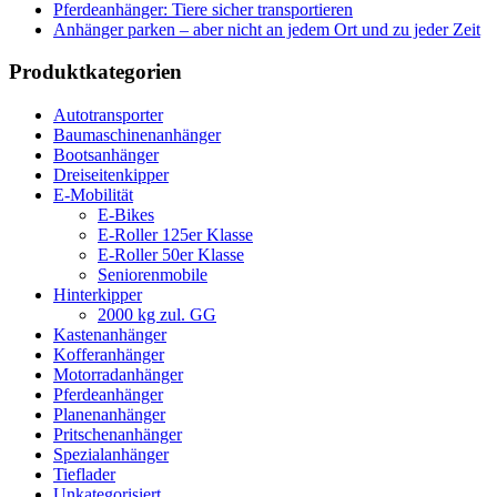
Pferdeanhänger: Tiere sicher transportieren
Anhänger parken – aber nicht an jedem Ort und zu jeder Zeit
Produktkategorien
Autotransporter
Baumaschinenanhänger
Bootsanhänger
Dreiseitenkipper
E-Mobilität
E-Bikes
E-Roller 125er Klasse
E-Roller 50er Klasse
Seniorenmobile
Hinterkipper
2000 kg zul. GG
Kastenanhänger
Kofferanhänger
Motorradanhänger
Pferdeanhänger
Planenanhänger
Pritschenanhänger
Spezialanhänger
Tieflader
Unkategorisiert