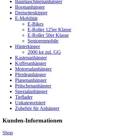
Baumaschinenanhänger
Bootsanhänger
Dreiseitenkipper
E-Mobilität
E-Bikes
E-Roller 125er Klasse
E-Roller 50er Klasse
Seniorenmobile
Hinterkipper
2000 kg zul. GG
Kastenanhänger
Kofferanhänger
Motorradanhänger
Pferdeanhänger
Planenanhänger
Pritschenanhänger
Spezialanhänger
Tieflader
Unkategorisiert
Zubehör für Anhänger
Kunden-Informationen
Shop