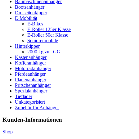
Baumaschinenanhänger
Bootsanhänger
Dreiseitenkipper
E-Mobilität
E-Bikes
E-Roller 125er Klasse
E-Roller 50er Klasse
Seniorenmobile
Hinterkipper
2000 kg zul. GG
Kastenanhänger
Kofferanhänger
Motorradanhänger
Pferdeanhänger
Planenanhänger
Pritschenanhänger
Spezialanhänger
Tieflader
Unkategorisiert
Zubehör für Anhänger
Kunden-Informationen
Shop